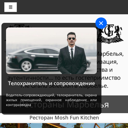
ЦЕНТР БРОНИРОВАНИЯ
THE GRAND SELECTION
The Grand Selection Султан Клаб Марбелья,
гостеприимство - это персонализация,
услуги самого высокого качества и
аутентичности... то есть гостеприимство
Телохранитель и сопровождение
The Grand Selection в Марбелье.
Водитель-сопровождающий, телохранитель, охрана
жилых помещений, охранное наблюдение или
Рестораны Марбелья
контрразведка
Ресторан Mosh Fun Kitchen