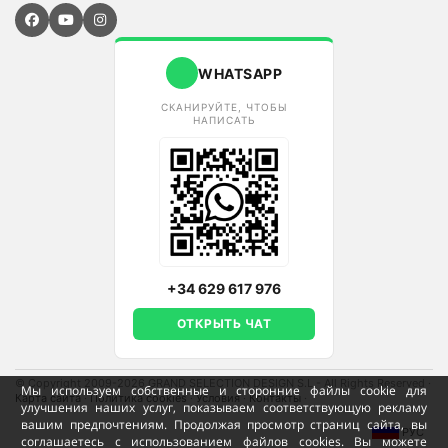
WHATSAPP
СКАНИРУЙТЕ, ЧТОБЫ
НАПИСАТЬ
+34 629 617 976
ОТКРЫТЬ ЧАТ
© Copyright 2009-2026 GRAND SELECTION DESIGN S.L - All Rights Reserved
·
Мы используем собственные и сторонние файлы cookie для
Карта сайта
·
Политика cookies
·
Условия
·
Контакты
·
улучшения наших услуг, показываем соответствующую рекламу
вашим предпочтениям. Продолжая просмотр страниц сайта, вы
РУС
соглашаетесь с использованием файлов cookies. Вы можете