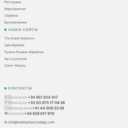
Рестораны
Мероприятия
Сервисы
Бронирование
НАШИ САЙТЫ
The Grand Selection
Sale Marbella
Пуэнте Романо Марбелья
Alp Courchevel
Санкт-Мориц
КОНТАКТЫ
🇪🇸
+34 951 204 417
ИСПАНИЯ
🇫🇷
+33 (0) 975 17 08 36
ФРАНЦИЯ
🇨🇭
+41 44 508 33 58
ШВЕЙЦАРИЯ
💬
+34 629 617 976
WHATSAPP
✉ info@hotelsultanclubtgs.com