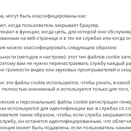
ва, могут быть классифицированы как:
ает, когда пользователь закрывает браузер.
екают в функции, когда цель, для которой они обслужив
ванным на веб-странице и в тех же службах или когда о
ения можно классифицировать следующим образом:
ности (методов и настроек): этот тип файлов cookie за
оэтому вам не нужно перенастраивать службу каждый раз
вки громкости видео или звуковых проигрывателей и ск
: эти файлы cookie используются, чтобы узнать, в какой
es полностью анонимный и используется только для того
ические и персональные): файлы cookie регистрации ген
 они используются для идентификации вас в службах со 
вателя таким образом, чтобы, если служба закрывается
в службу, он останется идентифицированным, что облегч
ункция может быть подавлена, если пользователь нажим