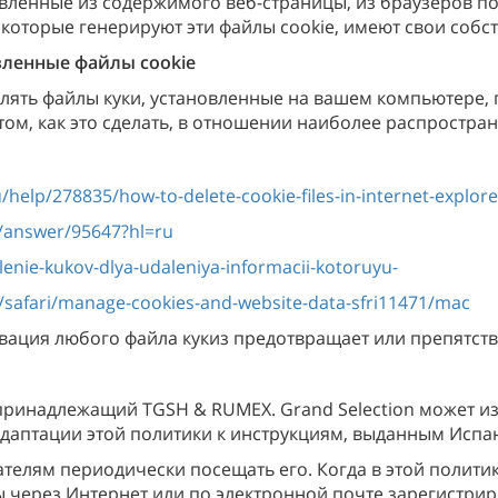
вленные из содержимого веб-страницы, из браузеров пол
которые генерируют эти файлы cookie, имеют свои соб
вленные файлы cookie
алять файлы куки, установленные на вашем компьютере,
ом, как это сделать, в отношении наиболее распростран
/help/278835/how-to-delete-cookie-files-in-internet-explore
/answer/95647?hl=ru
lenie-kukov-dlya-udaleniya-informacii-kotoruyu-
e/safari/manage-cookies-and-website-data-sfri11471/mac
вация любого файла кукиз предотвращает или препятств
ринадлежащий TGSH & RUMEX. Grand Selection может из
даптации этой политики к инструкциям, выданным Испан
телям периодически посещать его. Когда в этой полити
ы через Интернет или по электронной почте зарегистри