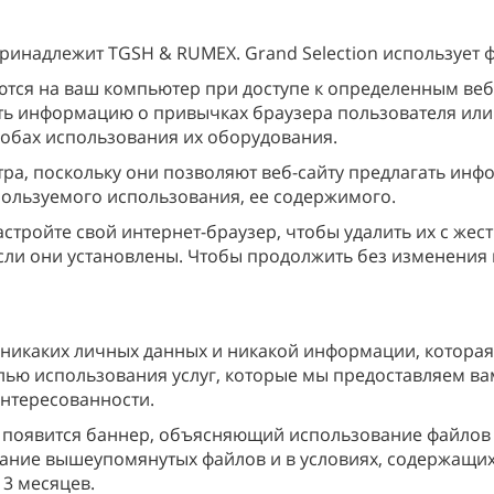
инадлежит TGSH & RUMEX. Grand Selection использует ф
аются на ваш компьютер при доступе к определенным ве
ать информацию о привычках браузера пользователя или 
собах использования их оборудования.
ра, поскольку они позволяют веб-сайту предлагать инф
спользуемого использования, ее содержимого.
настройте свой интернет-браузер, чтобы удалить их с же
если они установлены. Чтобы продолжить без изменения 
т никаких личных данных и никакой информации, которая
лью использования услуг, которые мы предоставляем в
нтересованности.
 появится баннер, объясняющий использование файлов c
вание вышеупомянутых файлов и в условиях, содержащихс
13 месяцев.