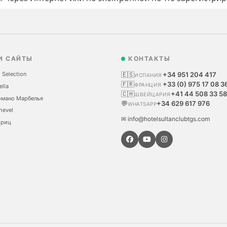
И САЙТЫ
КОНТАКТЫ
 Selection
🇪🇸
+34 951 204 417
ИСПАНИЯ
🇫🇷
+33 (0) 975 17 08 3
ФРАНЦИЯ
ella
🇨🇭
+41 44 508 33 58
ШВЕЙЦАРИЯ
омано Марбелья
💬
+34 629 617 976
WHATSAPP
hevel
✉ info@hotelsultanclubtgs.com
ориц