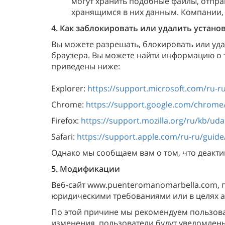
могут хранить подобные файлы, отпра
хранящимся в них данным. Компании, 
4. Как заблокировать или удалить устано
Вы можете разрешать, блокировать или уд
браузера. Вы можете найти информацию о т
приведены ниже:
Explorer:
https://support.microsoft.com/ru-ru
Chrome:
https://support.google.com/chrome
Firefox:
https://support.mozilla.org/ru/kb/uda
Safari:
https://support.apple.com/ru-ru/guid
Однако мы сообщаем вам о том, что деакти
5. Модификации
Веб-сайт www.puenteromanomarbella.com, п
юридическими требованиями или в целях а
По этой причине мы рекомендуем пользова
изменения, пользователи будут уведомлен