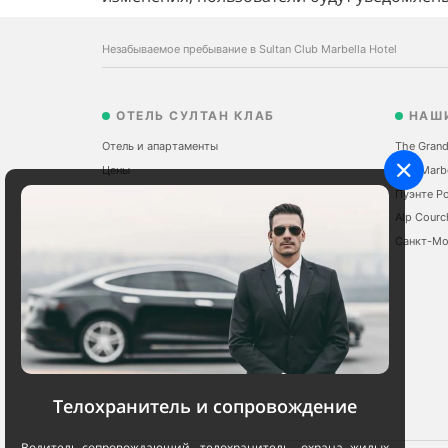
Незабываемое пребывание в Sultan Club Marbella Hotel
ОТЕЛЬ СУЛТАН КЛАБ
НАШ
Отель и апартаменты
The Grand
Цены
Sale Marb
Марбелья
Пуэнте Р
Рестораны
Alp Courc
Мероприятия
Санкт-М
Сервисы
Бронирование
Телохранитель и сопровождение
Водитель-сопровождающий, телохранитель, охрана жилых