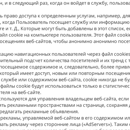
н, и в следующий раз, когда он войдет в службу, пользов
ь право доступа к определенным услугам, например, для 
з, когда Пользователь посещает службу или информацию 
e и т. Д., Которые могут быть добавлены в этот список,
йл cookie на компьютере пользователя. Этот файл cooki
 посещениях веб-сайтов, чтобы анонимно анонимно посе
цию навигационных пользователей через файл cookies (
зительный подсчет количества посетителей и их тренд с
осещаемое содержимое и, следовательно, более привле
, который имеет доступ, новым или повторным посещени
 службе или содержимом веб-сайта, cookie никогда не б
файлы cookie будут использоваться только в статистиче
еля на веб-сайте.
спользуются для управления владельцем веб-сайта, если
ять рекламными пространствами на странице, сохраняя 
предлагать рекламные объявления.
рекламы, управляемой веб-сайтом в его содержимом или
ть рекламу через сторонние лица («AdServers»). Таким