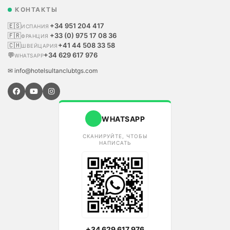
КОНТАКТЫ
🇪🇸
+34 951 204 417
ИСПАНИЯ
🇫🇷
+33 (0) 975 17 08 36
ФРАНЦИЯ
🇨🇭
+41 44 508 33 58
ШВЕЙЦАРИЯ
💬
+34 629 617 976
WHATSAPP
✉ info@hotelsultanclubtgs.com
WHATSAPP
СКАНИРУЙТЕ, ЧТОБЫ
НАПИСАТЬ
+34 629 617 976