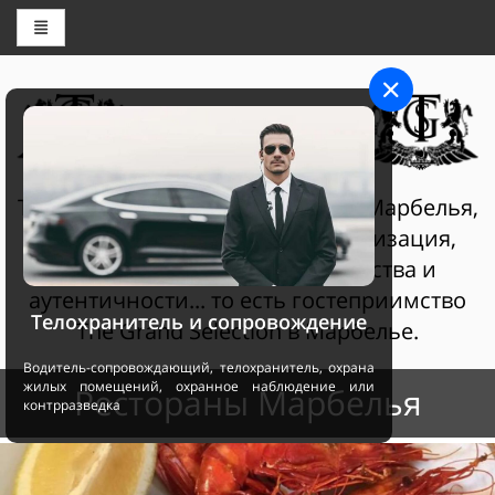
ЦЕНТР БРОНИРОВАНИЯ
THE GRAND SELECTION
The Grand Selection Султан Клаб Марбелья,
гостеприимство - это персонализация,
услуги самого высокого качества и
аутентичности... то есть гостеприимство
Телохранитель и сопровождение
The Grand Selection в Марбелье.
Водитель-сопровождающий, телохранитель, охрана
жилых помещений, охранное наблюдение или
Рестораны Марбелья
контрразведка