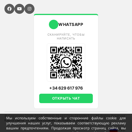
WHATSAPP
СКАНИРУЙТЕ, ЧТОБЫ
НАПИСАТЬ
+34 629 617 976
ОТКРЫТЬ ЧАТ
© Copyright 2009-2026 GRAND SELECTION DESIGN S.L - All Rights Reserved
·
Мы используем собственные и сторонние файлы cookie для
Карта сайта
·
Политика cookies
·
Условия
·
Контакты
·
улучшения наших услуг, показываем соответствующую рекламу
вашим предпочтениям. Продолжая просмотр страниц сайта, вы
РУС