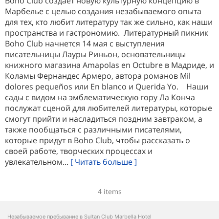
Boho Club создает новую культурную концепцию в
Марбелье с целью создания незабываемого опыта
для тех, кто любит литературу так же сильно, как наши
пространства и гастрономию. Литературный пикник
Boho Club начнется 14 мая с выступления
писательницы Лауры Риньон, основательницы
книжного магазина Amapolas en Octubre в Мадриде, и
Коламы Фернандес Армеро, автора романов Mil
dolores pequeños или En blanco и Querida Yo. Наши
сады с видом на эмблематическую гору Ла Конча
послужат сценой для любителей литературы, которые
смогут прийти и насладиться поздним завтраком, а
также пообщаться с различными писателями,
которые придут в Boho Club, чтобы рассказать о
своей работе, творческих процессах и
увлекательном...
[ Читать больше ]
4 items
Незабываемое пребывание в Sultan Club Marbella Hotel