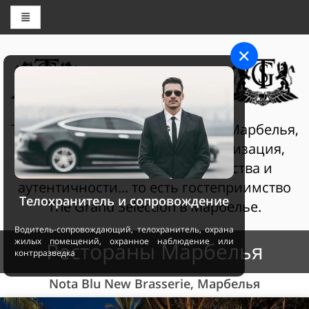
ЦЕНТР БРОНИРОВАНИЯ
THE GRAND SELECTION
The Grand Selection Султан Клаб Марбелья,
гостеприимство - это персонализация,
услуги самого высокого качества и
аутентичности... то есть гостеприимство
Телохранитель и сопровождение
The Grand Selection в Марбелье.
Водитель-сопровождающий, телохранитель, охрана
жилых помещений, охранное наблюдение или
Рестораны Марбелья
контрразведка
Nota Blu New Brasserie, Марбелья