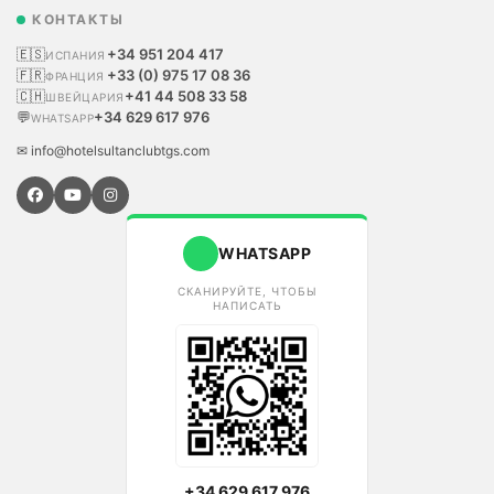
КОНТАКТЫ
🇪🇸
+34 951 204 417
ИСПАНИЯ
🇫🇷
+33 (0) 975 17 08 36
ФРАНЦИЯ
🇨🇭
+41 44 508 33 58
ШВЕЙЦАРИЯ
💬
+34 629 617 976
WHATSAPP
✉ info@hotelsultanclubtgs.com
WHATSAPP
СКАНИРУЙТЕ, ЧТОБЫ
НАПИСАТЬ
+34 629 617 976