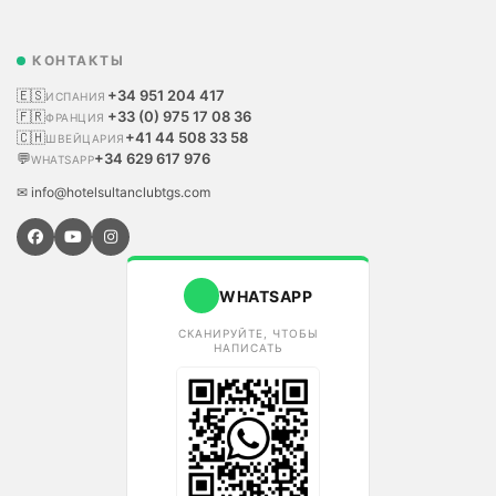
КОНТАКТЫ
🇪🇸
+34 951 204 417
ИСПАНИЯ
🇫🇷
+33 (0) 975 17 08 36
ФРАНЦИЯ
🇨🇭
+41 44 508 33 58
ШВЕЙЦАРИЯ
💬
+34 629 617 976
WHATSAPP
✉ info@hotelsultanclubtgs.com
WHATSAPP
СКАНИРУЙТЕ, ЧТОБЫ
НАПИСАТЬ