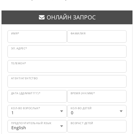
ОНЛАЙН ЗАПРОС
ИМЯ*
ФАМИЛИЯ
ЭЛ. АДРЕС*
ТЕЛЕФОН*
АГЕНТ/АГЕНТСТВО
ДАТА (ДД/ММ/ГГГГ)*
ВРЕМЯ (HH:MM)*
КОЛ-ВО ВЗРОСЛЫХ*
КОЛ-ВО ДЕТЕЙ
ПРЕДПОЧТИТЕЛЬНЫЙ ЯЗЫК
ВОЗРАСТ ДЕТЕЙ