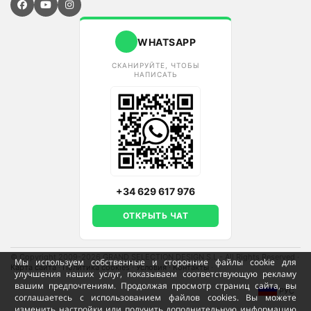
WHATSAPP
СКАНИРУЙТЕ, ЧТОБЫ
НАПИСАТЬ
+34 629 617 976
ОТКРЫТЬ ЧАТ
© Copyright 2009-2026 GRAND SELECTION DESIGN S.L - All Rights Reserved
·
Мы используем собственные и сторонние файлы cookie для
Карта сайта
·
Политика cookies
·
Условия
·
Контакты
·
улучшения наших услуг, показываем соответствующую рекламу
вашим предпочтениям. Продолжая просмотр страниц сайта, вы
РУС
соглашаетесь с использованием файлов cookies. Вы можете
изменить настройки или получить дополнительную информацию