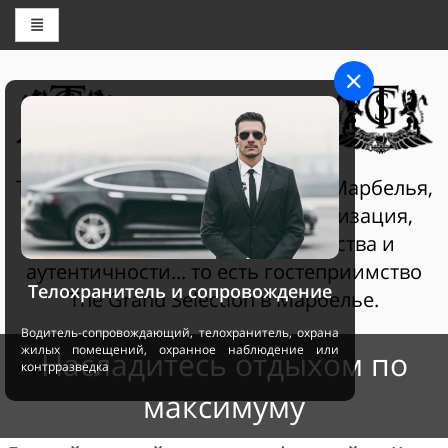
ЦЕНТР БРОНИРОВАНИЯ
THE GRAND SELECTION
The Grand Selection Султан Клаб Марбелья,
гостеприимство - это персонализация,
услуги самого высокого качества и
аутентичности... то есть гостеприимство
Телохранитель и сопровождение
The Grand Selection в Марбелье.
Водитель-сопровождающий, телохранитель, охрана
жилых помещений, охранное наблюдение или
Насладитесь отдыхом по
контрразведка
максимуму