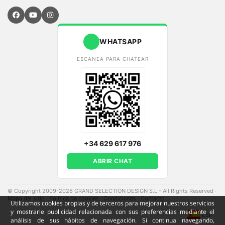
WHATSAPP
ESCANEA PARA CHATEAR
+34 629 617 976
ABRIR CHAT
© Copyright 2009-2026 GRAND SELECTION DESIGN S.L - All Rights Reserved
·
Mapa del sitio
·
Política de cookies
·
Condiciones
·
Contacto
·
Utilizamos cookies propias y de terceros para mejorar nuestros servicios
y mostrarle publicidad relacionada con sus preferencias mediante el
ESP
análisis de sus hábitos de navegación. Si continua navegando,