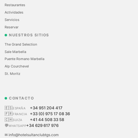
Restaurantes
Actividades
Servicios
Reservar
NUESTROS SITIOS
The Grand Selection
Sale Marbella
Puente Romano Marbella
Alp Courchevel
St. Moritz
CONTACTO
🇪🇸
+34 951 204 417
ESPAÑA
🇫🇷
+33 (0) 975 17 08 36
FRANCIA
🇨🇭
+41 44 508 33 58
SUIZA
💬
+34 629 617 976
WHATSAPP
✉ info@hotelsultanclubtgs.com