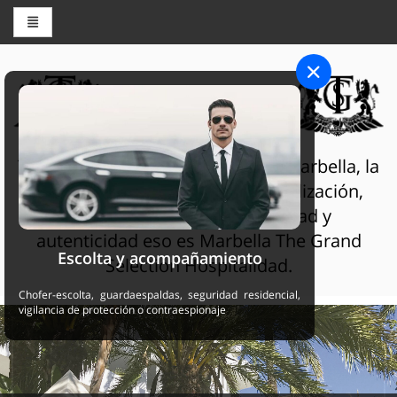
CENTRO DE RESERVAS
THE GRAND SELECTION
The Grand Selection Sultan Club Marbella, la
hospitalidad se trata de personalización,
servicios de la más alta calidad y
autenticidad eso es Marbella The Grand
Escolta y acompañamiento
Selection Hospitalidad.
Chofer-escolta, guardaespaldas, seguridad residencial,
vigilancia de protección o contraespionaje