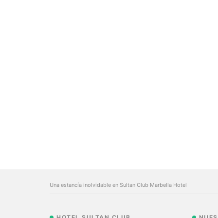
Una estancía inolvidable en Sultan Club Marbella Hotel
HOTEL SULTAN CLUB
NUES