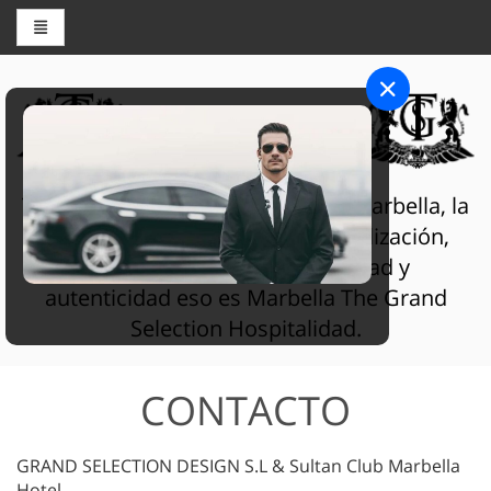
CENTRO DE RESERVAS
THE GRAND SELECTION
The Grand Selection Sultan Club Marbella, la
hospitalidad se trata de personalización,
servicios de la más alta calidad y
autenticidad eso es Marbella The Grand
Selection Hospitalidad.
CONTACTO
GRAND SELECTION DESIGN S.L & Sultan Club Marbella
Hotel