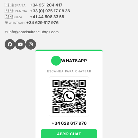
🇪🇸
+34 951 204 417
ESPAÑA
🇫🇷
+33 (0) 975 17 08 36
FRANCIA
🇨🇭
+41 44 508 33 58
SUIZA
💬
+34 629 617 976
WHATSAPP
✉ info@hotelsultanclubtgs.com
WHATSAPP
ESCANEA PARA CHATEAR
+34 629 617 976
ABRIR CHAT