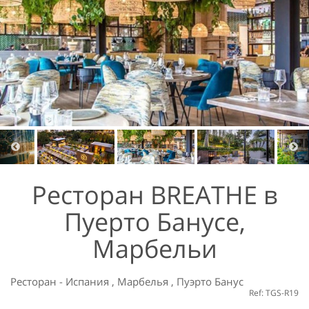
Ресторан BREATHE в
Пуерто Банусе,
Марбельи
Ресторан
-
Испания
,
Марбелья
,
Пуэрто Банус
Ref: TGS-R19