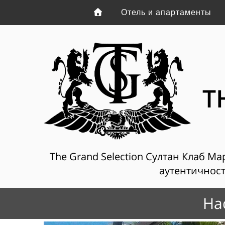
Отель и апартаменты
T
The Grand Selection Султан Клаб Ма
аутентичности
На