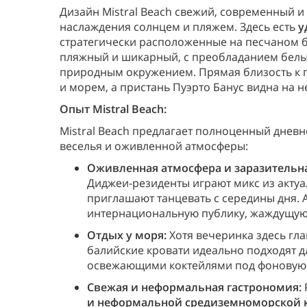
Дизайн Mistral Beach свежий, современный 
наслаждения солнцем и пляжем. Здесь есть
у
стратегически расположенные на песчаном б
пляжный и шикарный, с преобладанием белы
природным окружением. Прямая близость к пл
и морем, а пристань Пуэрто Банус видна на 
Опыт Mistral Beach:
Mistral Beach предлагает полноценный дневн
веселья и оживленной атмосферы:
Оживленная атмосфера и заразительн
Диджеи-резиденты играют микс из актуал
приглашают танцевать с середины дня. 
интернациональную публику, жаждущую
Отдых у моря:
Хотя вечеринка здесь гла
балийские кровати идеально подходят 
освежающими коктейлями под фоновую 
Свежая и неформальная гастрономия:
и неформальной средиземноморской 