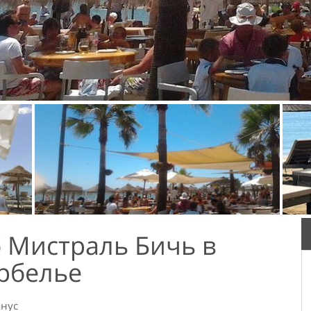
 Мистраль Бичь в
рбелье
анус