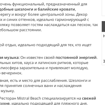
и очень функциональный, предназначенный для
добные шезлонги и балийские кровати
,
ерегу и вокруг более центральной зоны. Декор
х и синих оттенков, идеально гармонирующий с
яжу позволяет гостям наслаждаться как песком, так
небольшом расстоянии.
ой отдых, идеально подходящий для тех, кто ищет
ая музыка:
Он известен своей
постоянной энергией
.
ьных хитов, хауса и латинских ритмов, которые
Атмосфера заразительна и привлекает молодую,
 вечеринок.
вная, есть и место для расслабления. Шезлонги и
для принятия солнечных ванн и наслаждения
музыку.
Ресторан Mistral Beach специализируется на
свежей
кухне
, идеально подходящей для пляжного дня.