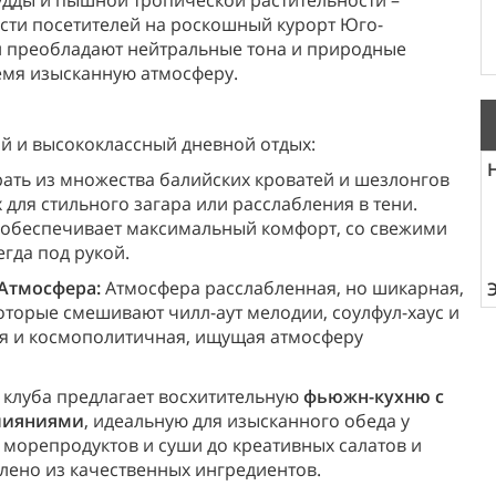
Будды и пышной тропической растительности –
ести посетителей на роскошный курорт Юго-
ой преобладают нейтральные тона и природные
ремя изысканную атмосферу.
й и высококлассный дневной отдых:
рать из множества балийских кроватей и шезлонгов
для стильного загара или расслабления в тени.
 обеспечивает максимальный комфорт, со свежими
гда под рукой.
Атмосфера:
Атмосфера расслабленная, но шикарная,
которые смешивают чилл-аут мелодии, соулфул-хаус и
я и космополитичная, ищущая атмосферу
 клуба предлагает восхитительную
фьюжн-кухню с
лияниями
, идеальную для изысканного обеда у
х морепродуктов и суши до креативных салатов и
влено из качественных ингредиентов.