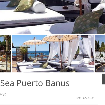
e Sea Puerto Banus
анус
Ref: TGS-AC31