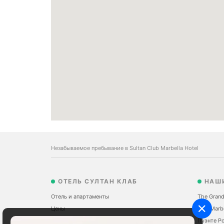
Незабываемое пребывание в Sultan Club Marbella Hotel
ОТЕЛЬ СУЛТАН КЛАБ
НАШ
Отель и апартаменты
The Grand
Цены
Sale Marb
Марбелья
Пуэнте Р