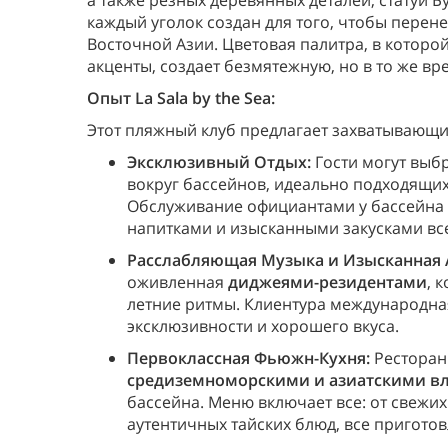
а также резных деревянных деталей, статуй 
каждый уголок создан для того, чтобы перен
Восточной Азии. Цветовая палитра, в котор
акценты, создает безмятежную, но в то же в
Опыт La Sala by the Sea:
Этот пляжный клуб предлагает захватывающи
Эксклюзивный Отдых:
Гости могут выб
вокруг бассейнов, идеально подходящих 
Обслуживание официантами у бассейна
напитками и изысканными закусками все
Расслабляющая Музыка и Изысканная 
оживленная
диджеями-резидентами
, 
летние ритмы. Клиентура международна
эксклюзивности и хорошего вкуса.
Первоклассная Фьюжн-Кухня:
Ресторан
средиземноморскими и азиатскими в
бассейна. Меню включает все: от свежи
аутентичных тайских блюд, все пригото