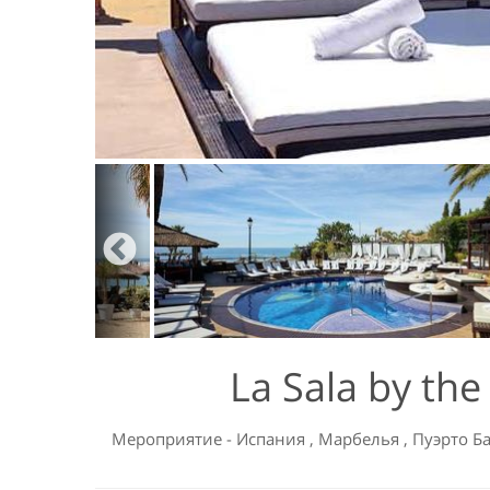
La Sala by th
Мероприятие
-
Испания
,
Марбелья
,
Пуэрто Б