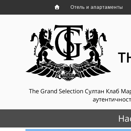
Отель и апартаменты
T
The Grand Selection Султан Клаб Ма
аутентичности
На