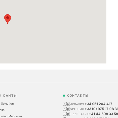
И САЙТЫ
КОНТАКТЫ
 Selection
🇪🇸
+34 951 204 417
ИСПАНИЯ
🇫🇷
+33 (0) 975 17 08 3
ФРАНЦИЯ
ella
🇨🇭
+41 44 508 33 58
ШВЕЙЦАРИЯ
омано Марбелья