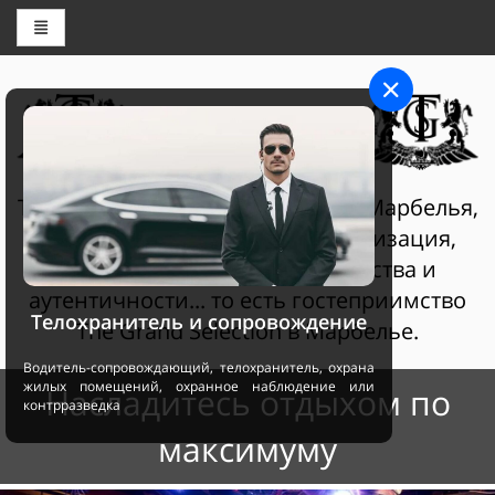
ЦЕНТР БРОНИРОВАНИЯ
THE GRAND SELECTION
The Grand Selection Султан Клаб Марбелья,
гостеприимство - это персонализация,
услуги самого высокого качества и
аутентичности... то есть гостеприимство
Телохранитель и сопровождение
The Grand Selection в Марбелье.
Водитель-сопровождающий, телохранитель, охрана
жилых помещений, охранное наблюдение или
Насладитесь отдыхом по
контрразведка
максимуму