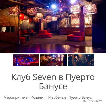
Клуб Seven в Пуерто
Банусе
Мероприятие
-
Испания
,
Марбелья
,
Пуэрто Банус
Ref: TGS-AC26