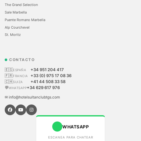
The Grand Selection
Sale Marbella
Puente Romano Marbella
Alp Courchevel
St. Moritz
CONTACTO
🇪🇸
+34 951 204 417
ESPAÑA
🇫🇷
+33 (0) 975 17 08 36
FRANCIA
🇨🇭
+41 44 508 33 58
SUIZA
💬
+34 629 617 976
WHATSAPP
✉ info@hotelsultanclubtgs.com
WHATSAPP
ESCANEA PARA CHATEAR