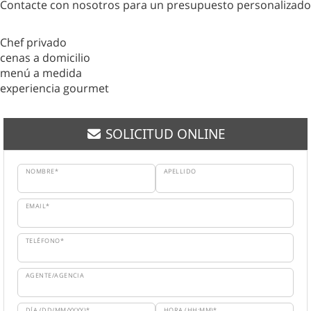
Contacte con nosotros para un presupuesto personalizado
Chef privado
cenas a domicilio
menú a medida
experiencia gourmet
SOLICITUD ONLINE
NOMBRE*
APELLIDO
EMAIL*
TELÉFONO*
AGENTE/AGENCIA
DÍA (DD/MM/YYYY)*
HORA (HH:MM)*