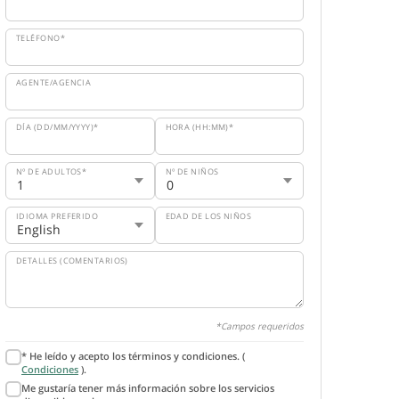
TELÉFONO*
AGENTE/AGENCIA
DÍA (DD/MM/YYYY)*
HORA (HH:MM)*
Nº DE ADULTOS*
Nº DE NIÑOS
IDIOMA PREFERIDO
EDAD DE LOS NIÑOS
DETALLES (COMENTARIOS)
*Campos requeridos
* He leído y acepto los términos y condiciones. (
Condiciones
).
Me gustaría tener más información sobre los servicios