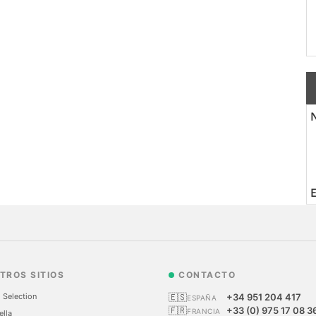
N
TROS SITIOS
CONTACTO
 Selection
🇪🇸
+34 951 204 417
ESPAÑA
🇫🇷
+33 (0) 975 17 08 3
FRANCIA
ella