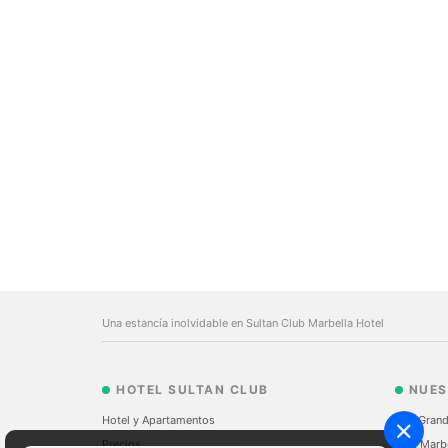
Una estancía inolvidable en Sultan Club Marbella Hotel
HOTEL SULTAN CLUB
NUES
Hotel y Apartamentos
The Grand
Precios
Sale Marb