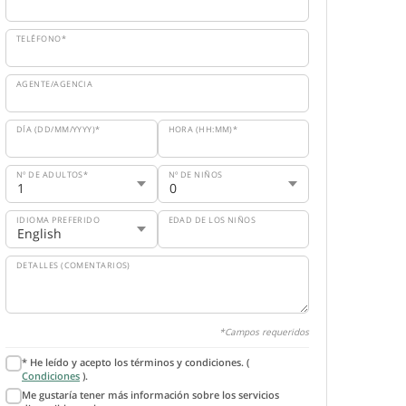
TELÉFONO*
AGENTE/AGENCIA
DÍA (DD/MM/YYYY)*
HORA (HH:MM)*
Nº DE ADULTOS*
Nº DE NIÑOS
IDIOMA PREFERIDO
EDAD DE LOS NIÑOS
DETALLES (COMENTARIOS)
*Campos requeridos
* He leído y acepto los términos y condiciones. (
Condiciones
).
Me gustaría tener más información sobre los servicios