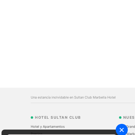
Una estancía inolvidable en Sultan Club Marbella Hotel
HOTEL SULTAN CLUB
NUES
Hotel y Apartamentos
The Grand
Precios
Sale Marb