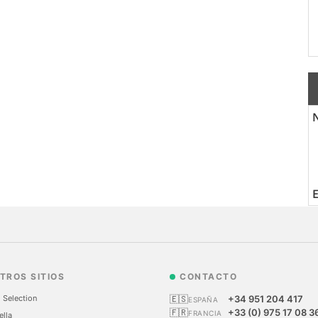
N
TROS SITIOS
CONTACTO
 Selection
🇪🇸
+34 951 204 417
ESPAÑA
🇫🇷
+33 (0) 975 17 08 3
FRANCIA
ella