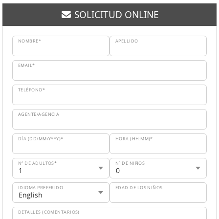
SOLICITUD ONLINE
NOMBRE*
APELLIDO
EMAIL*
TELÉFONO*
AGENTE/AGENCIA
DÍA (DD/MM/YYYY)*
HORA (HH:MM)*
Nº DE ADULTOS*
Nº DE NIÑOS
IDIOMA PREFERIDO
EDAD DE LOS NIÑOS
DETALLES (COMENTARIOS)