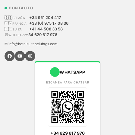
CONTACTO
🇪🇸
+34 951 204 417
ESPAÑA
🇫🇷
+33 (0) 975 17 08 36
FRANCIA
🇨🇭
+41 44 508 33 58
SUIZA
💬
+34 629 617 976
WHATSAPP
✉ info@hotelsultanclubtgs.com
WHATSAPP
ESCANEA PARA CHATEAR
+34 629 617 976