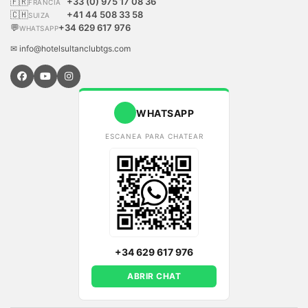
🇫🇷
+33 (0) 975 17 08 36
FRANCIA
🇨🇭
+41 44 508 33 58
SUIZA
💬
+34 629 617 976
WHATSAPP
✉ info@hotelsultanclubtgs.com
WHATSAPP
ESCANEA PARA CHATEAR
+34 629 617 976
ABRIR CHAT