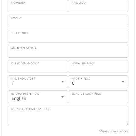
NOMBRE*
APELLIDO
EMAIL*
TELÉFONO*
AGENTE/AGENCIA
DÍA (DD/MM/YYYY)*
HORA (HH:MM)*
Nº DE ADULTOS*
Nº DE NIÑOS
IDIOMA PREFERIDO
EDAD DE LOS NIÑOS
DETALLES (COMENTARIOS)
*Campos requeridos