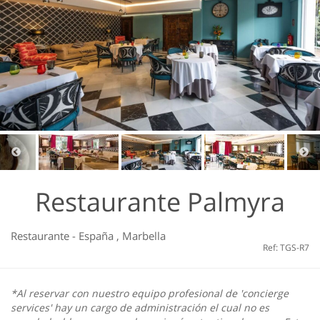
Restaurante Palmyra
Restaurante
-
España
,
Marbella
Ref: TGS-R7
*Al reservar con nuestro equipo profesional de 'concierge
services' hay un cargo de administración el cual no es