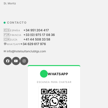
St. Moritz
CONTACTO
🇪🇸
+34 951 204 417
ESPAÑA
🇫🇷
+33 (0) 975 17 08 36
FRANCIA
🇨🇭
+41 44 508 33 58
SUIZA
💬
+34 629 617 976
WHATSAPP
✉ info@hotelsultanclubtgs.com
WHATSAPP
ESCANEA PARA CHATEAR