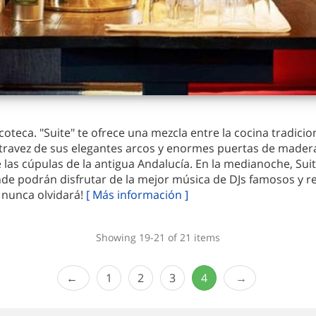
scoteca. "Suite" te ofrece una mezcla entre la cocina tradic
atravez de sus elegantes arcos y enormes puertas de madera
 las cúpulas de la antigua Andalucía. En la medianoche, Sui
onde podrán disfrutar de la mejor música de DJs famosos y
 nunca olvidará!
[ Más información ]
Showing 19-21 of 21 items
1
2
3
4