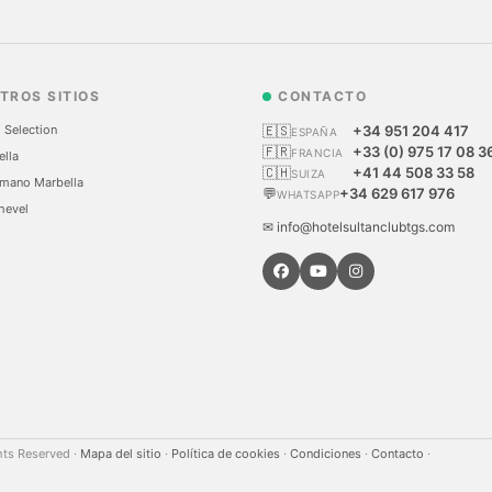
TROS SITIOS
CONTACTO
 Selection
🇪🇸
+34 951 204 417
ESPAÑA
🇫🇷
+33 (0) 975 17 08 3
FRANCIA
ella
🇨🇭
+41 44 508 33 58
SUIZA
mano Marbella
💬
+34 629 617 976
WHATSAPP
hevel
✉ info@hotelsultanclubtgs.com
hts Reserved
·
Mapa del sitio
·
Política de cookies
·
Condiciones
·
Contacto
·