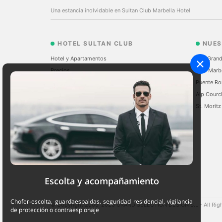
Una estancía inolvidable en Sultan Club Marbella Hotel
HOTEL SULTAN CLUB
NUES
Hotel y Apartamentos
The Grand
Precios
Sale Marb
Marbella
Puente Ro
Restaurantes
Alp Courc
Actividades
St. Moritz
Servicios
Reservar
Escolta y acompañamiento
Chofer-escolta, guardaespaldas, seguridad residencial, vigilancia
© Copyright 2009-2026 GRAND SELECTION DESIGN S.L - All Rig
de protección o contraespionaje