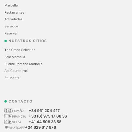
Marbella
Restaurantes
Actividades
Servicios
Reservar
NUESTROS SITIOS
The Grand Selection
Sale Marbella
Puente Romano Marbella
Alp Courchevel
St. Moritz
CONTACTO
🇪🇸
+34 951 204 417
ESPAÑA
🇫🇷
+33 (0) 975 17 08 36
FRANCIA
🇨🇭
+41 44 508 33 58
SUIZA
💬
+34 629 617 976
WHATSAPP