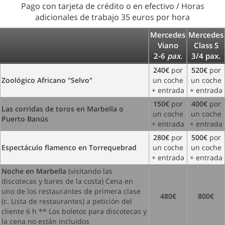
Pago con tarjeta de crédito o en efectivo / Horas
adicionales de trabajo 35 euros por hora
Mercedes
Mercedes
Viano
Class S
2-6
pax
.
3/4 pax.
240€
por
520€
por
Zoológico Africano "Selvo"
un coche
un coche
+ entrada
+ entrada
150€
por
400€
por
Las corridas de toros en Marbella o
un coche
un coche
Puerto Banús
+ entrada
+ entrada
280€
por
500€
por
Espectáculo flamenco en Torrequebrad
un coche
un coche
+ entrada
+ entrada
Noche en Marbella
(visitando las
discotecas y bares de la costa) Cena en
uno de los restaurantes de primera clase
480€
800€
(c. Lista de restaurantes) a petición del
cliente 6 h ** Los boletos para discotecas y
la cena no están incluidos