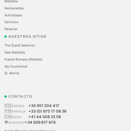
Marbella
Restaurantes
Actividades
Servicios
Reservar
NUESTROS SITIOS
The Grand Selection
Sale Marbella
Puente Romano Marbella
Alp Courchevel
St. Moritz
CONTACTO
🇪🇸
+34 951 204 417
ESPAÑA
🇫🇷
+33 (0) 975 17 08 36
FRANCIA
🇨🇭
+41 44 508 33 58
SUIZA
💬
+34 629 617 976
WHATSAPP