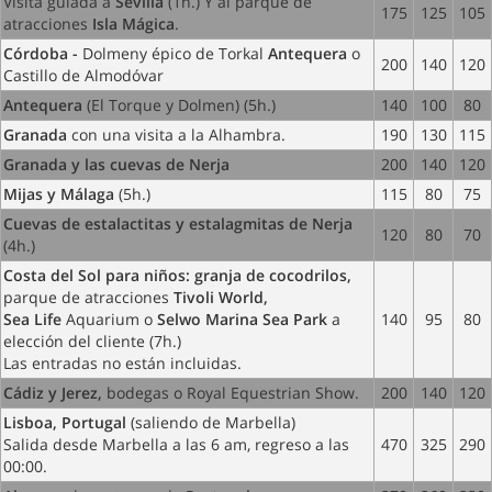
Visita guiada a
Sevilla
(1h.) Y al parque de
175
125
105
atracciones
Isla Mágica
.
Córdoba -
Dolmeny épico de Torkal
Antequera
o
200
140
120
Castillo de Almodóvar
Antequera
(El Torque y Dolmen) (5h.)
140
100
80
Granada
con una visita a la Alhambra.
190
130
115
Granada y las cuevas de Nerja
200
140
120
Mijas y Málaga
(5h.)
115
80
75
Cuevas de estalactitas y estalagmitas de Nerja
120
80
70
(4h.)
Costa del Sol para niños: granja de cocodrilos,
parque de atracciones
Tivoli World,
Sea Life
Aquarium
o
Selwo Marina Sea Park
a
140
95
80
elección del cliente (7h.)
Las entradas no están incluidas.
Cádiz y Jerez,
bodegas o Royal Equestrian Show.
200
140
120
Lisboa, Portugal
(saliendo de Marbella)
Salida desde Marbella a las 6 am, regreso a las
470
325
290
00:00.