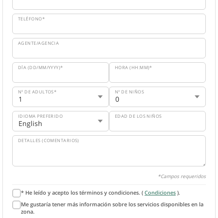
TELÉFONO*
AGENTE/AGENCIA
DÍA (DD/MM/YYYY)*
HORA (HH:MM)*
Nº DE ADULTOS*
Nº DE NIÑOS
IDIOMA PREFERIDO
EDAD DE LOS NIÑOS
DETALLES (COMENTARIOS)
*Campos requeridos
* He leído y acepto los términos y condiciones. (
Condiciones
).
Me gustaría tener más información sobre los servicios disponibles en la
zona.