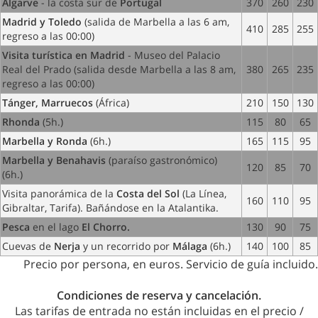
Algarve
- la costa sur de
Portugal
370
260
230
Madrid y Toledo
(salida de Marbella a las 6 am,
410
285
255
regreso a las 00:00)
Visita turística en Madrid
- Museo del Palacio
Real del Prado (salida desde Marbella a las 8 am,
380
265
235
regreso a las 00:00)
Tánger, Marruecos
(África)
210
150
130
Rhonda
(5h.)
115
80
65
Marbella y Ronda
(6h.)
165
115
95
Marbella y Benahavis
(paraíso gastronómico)
120
85
70
(6h.)
Visita panorámica de la
Costa del Sol
(La Línea,
160
110
95
Gibraltar, Tarifa). Bañándose en la Atalantika.
Pesca
en el lago
El Chorro.
130
90
75
Cuevas
de
Nerja
y un recorrido por
Málaga
(6h.)
140
100
85
Precio por persona, en euros.
Servicio de guía incluido.
Condiciones de reserva y cancelación.
Las tarifas de entrada no están incluidas en el precio /