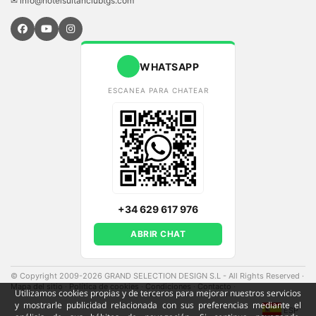
✉ info@hotelsultanclubtgs.com
WHATSAPP
ESCANEA PARA CHATEAR
+34 629 617 976
ABRIR CHAT
© Copyright 2009-2026 GRAND SELECTION DESIGN S.L - All Rights Reserved
·
Mapa del sitio
·
Política de cookies
·
Condiciones
·
Contacto
·
Utilizamos cookies propias y de terceros para mejorar nuestros servicios
y mostrarle publicidad relacionada con sus preferencias mediante el
ESP