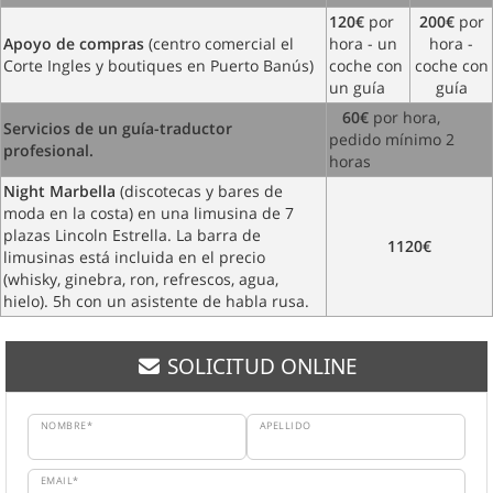
120€
por
200€
por
Apoyo de compras
(centro comercial el
hora - un
hora -
Corte Ingles y boutiques en Puerto Banús)
coche con
coche con
un guía
guía
60€
por hora,
Servicios de un guía-traductor
pedido mínimo 2
profesional.
horas
Night Marbella
(discotecas y bares de
moda en la costa) en una limusina de 7
plazas Lincoln Estrella. La barra de
1120€
limusinas está incluida en el precio
(whisky, ginebra, ron, refrescos, agua,
hielo). 5h con un asistente de habla rusa.
SOLICITUD ONLINE
NOMBRE*
APELLIDO
EMAIL*