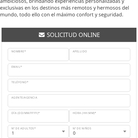
ambiciosos, brindando experiencias personalizadas y
exclusivas en los destinos más remotos y hermosos del
mundo, todo ello con el máximo confort y seguridad.
SOLICITUD ONLINE
NOMBRE*
APELLIDO
EMAIL*
TELÉFONO*
AGENTE/AGENCIA
DÍA (DD/MM/YYYY)*
HORA (HH:MM)*
Nº DE ADULTOS*
Nº DE NIÑOS