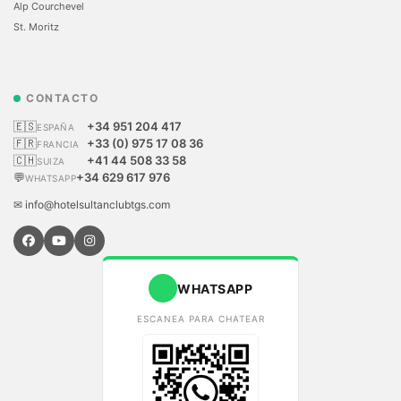
Alp Courchevel
St. Moritz
CONTACTO
🇪🇸
+34 951 204 417
ESPAÑA
🇫🇷
+33 (0) 975 17 08 36
FRANCIA
🇨🇭
+41 44 508 33 58
SUIZA
💬
+34 629 617 976
WHATSAPP
✉ info@hotelsultanclubtgs.com
WHATSAPP
ESCANEA PARA CHATEAR