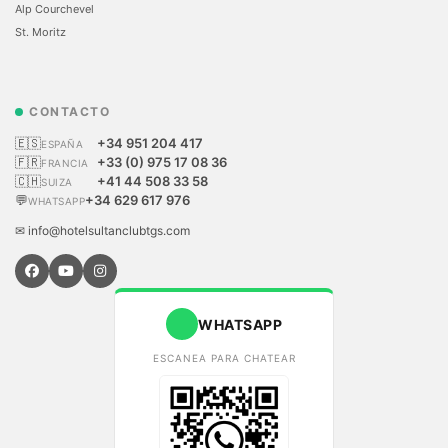
Alp Courchevel
St. Moritz
CONTACTO
🇪🇸
+34 951 204 417
ESPAÑA
🇫🇷
+33 (0) 975 17 08 36
FRANCIA
🇨🇭
+41 44 508 33 58
SUIZA
💬
+34 629 617 976
WHATSAPP
✉ info@hotelsultanclubtgs.com
WHATSAPP
ESCANEA PARA CHATEAR